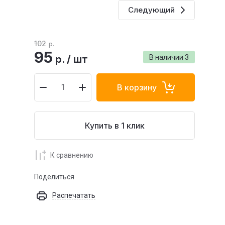
Следующий
102
р.
95
р.
/
шт
В наличии
3
В корзину
Купить в 1 клик
К сравнению
Поделиться
Распечатать