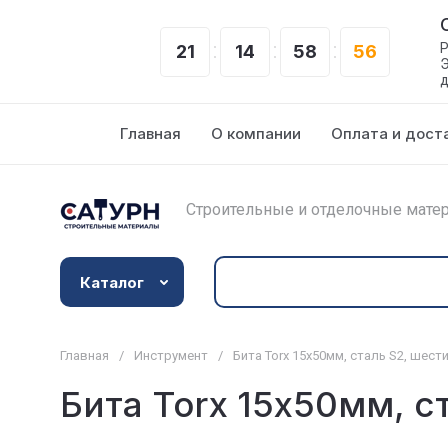
Р
21
14
58
55
Э
д
Главная
О компании
Оплата и дост
Строительные и отделочные матер
Каталог
Главная
/
Инструмент
/
Бита Torx 15х50мм, сталь S2, шестиг
Бита Torx 15х50мм, ст