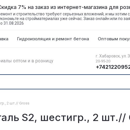
Скидка 7% на заказ из интернет-магазина для ро
емонт и строительство требуют серьезных вложений, и мы хотим с
кономьте на стройматериалах уже сейчас. Заказ онлайн или по за
о 31.08.2026
авка
Гидроизоляция и ремонт бетона
Оптовым поку
г. Хабаровск, ул. 
иалы оптом и в розницу
20-95-20
+742122095
р., 2 шт.// Gross
аль S2, шестигр., 2 шт.//