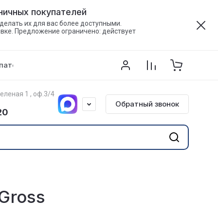
зничных покупателей
делать их для вас более доступными.
явке. Предложение ограничено: действует
пателям
Напишите нам
Контакты
Акции
Зеленая 1 , оф.3/4
Обратный звонок
20
 Gross