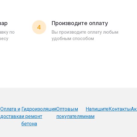
вар
Производите оплату
4
вку по
Вы производите оплату любым
ресу
удобным способом
Оплата и
Гидроизоляция
Оптовым
Напишите
Контакты
Ак
и
доставка
и ремонт
покупателям
нам
бетона