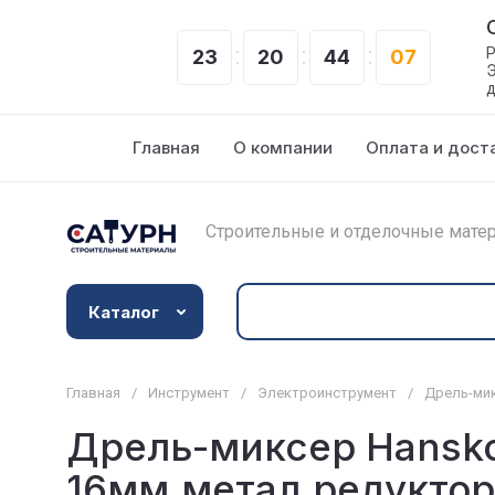
Р
23
20
44
06
Э
д
Главная
О компании
Оплата и дост
Строительные и отделочные матер
Каталог
Главная
/
Инструмент
/
Электроинструмент
/
Дрель-мик
Дрель-миксер Hansko
16мм,метал.редукто