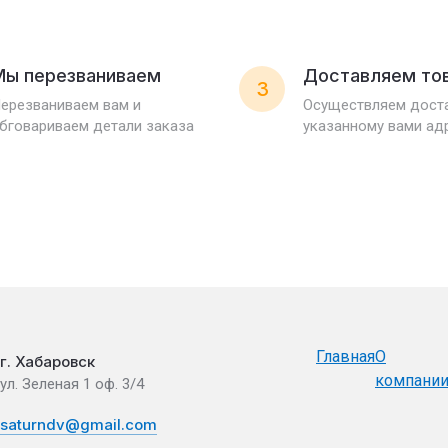
Мы перезваниваем
Доставляем то
3
ерезваниваем вам и
Осуществляем доста
бговариваем детали заказа
указанному вами ад
Главная
О
г. Хабаровск
компани
ул. Зеленая 1 оф. 3/4
saturndv@gmail.com