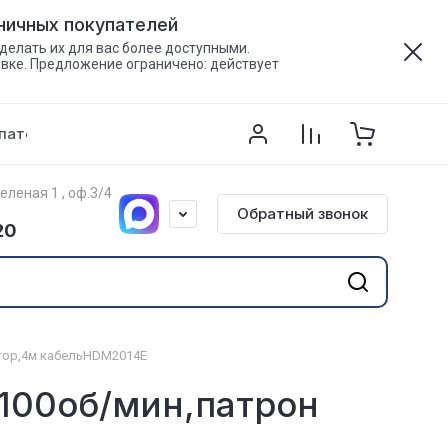
зничных покупателей
делать их для вас более доступными.
явке. Предложение ограничено: действует
пателям
Напишите нам
Контакты
Акции
Зеленая 1 , оф.3/4
Обратный звонок
20
ктор,4м кабельHDM2014E
1100об/мин,патрон