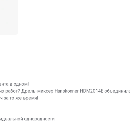
нта в одном!
ых работ? Дрель-миксер Hanskonner HDM2014E объединила
 за то же время!
идеальной однородности.