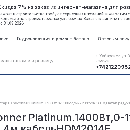
Скидка 7% на заказ из интернет-магазина для ро
емонт и строительство требуют серьезных вложений, и мы хотим с
кономьте на стройматериалах уже сейчас. Заказ онлайн или по за
о 31.08.2026
авка
Гидроизоляция и ремонт бетона
Оптовым поку
г. Хабаровск, ул. 
иалы оптом и в розницу
20-95-20
+742122095
сер Hanskonner Platinum.1400Вт,0-1100об/мин,патрон 16мм,метал.реду
nner Platinum.1400Вт,0-
р,4м кабельHDM2014E