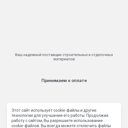
Ваш надежный поставщик строительных и отделочных
материалов
Принимаем к оплате
© 2013 - 2026 ООО Торговая компания Сатурн-Хабаровск
Этот сайт использует cookie-файлы и другие
технологии для улучшения его работы. Продолжая
работу с сайтом, Вы разрешаете использование
cookie-файлов. Вы всегда можете отключить файлы